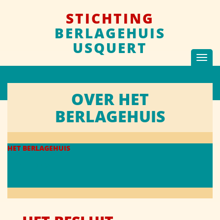
STICHTING
BERLAGEHUIS
USQUERT
Toggl
navig
OVER HET
BERLAGEHUIS
HET BERLAGEHUIS
GESCHIEDENIS
DE STICHTING