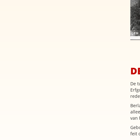
D
De t
Erfg
red
Berl
alle
van 
Gebo
feit