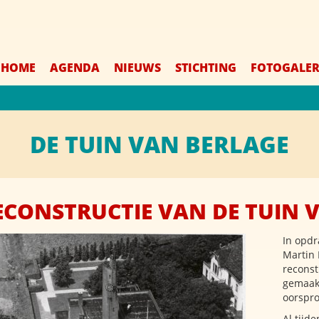
HOME
AGENDA
NIEUWS
STICHTING
FOTOGALER
DE TUIN VAN BERLAGE
ECONSTRUCTIE VAN DE TUIN 
In opdr
Martin 
reconst
gemaakt
oorspro
Al tijd