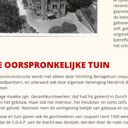
reconst
geprese
de beoo
gebasee
zelf, g
originel
betreff
het sch
E OORSPRONKELIJKE TUIN
uinreconstructie wordt niet alleen door Stichting Berlagehuis Usqu
oedpartners, en uiteraard ook door eigenaar Vereniging Hendrick 
enen.
age maakte zgn. Gesamtkunstwerken, dat had hij geleerd in Zürich 
en het gebouw, maar ook het interieur, het meubilair en soms zelfs
het geheel. Wanneer men de vormgeving bekijkt van gebouw en tui
uw en tuin gaven ook de geschiedenis van Usquert rond 1930 wee
 dat de S.D.A.P. aan de macht was destijds, werden door de rode r