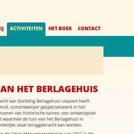
IJ
ACTIVITEITEN
HET BOEK
CONTACT
VAN HET BERLAGEHUIS
acht van Stichting Berlagehuis Usquert heeft
Knol, tuinontwerper gespecialiseerd in het
rueren van historische tuinen, een ontwerpplan
 waarmee de tuin van het Berlagehuis in
nkelijke staat teruggebracht kan worden.
ens de Open Monumentendagen van 2012 is dit